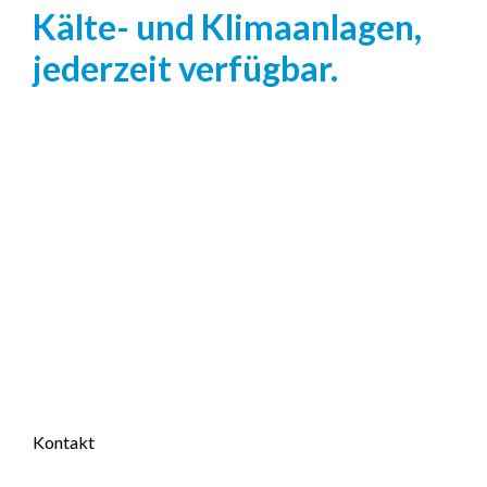
Kälte- und Klimaanlagen,
jederzeit verfügbar.
Unser Service steht für höchste Zuverlässigkeit und
Schnelligkeit, damit Ihre Kälte- und Klimatechnik immer
optimal funktioniert. Wir sind rund um die Uhr für Sie da, um
sicherzustellen, dass Ihre Anlagen stets betriebsbereit sind.
Vertrauen Sie auf unsere langjährige Erfahrung und unser
engagiertes Team, das jederzeit bereit ist, Ihnen zu helfen.
Mehr erfahren
Kontakt