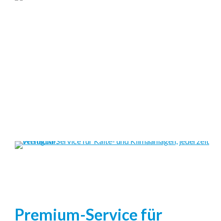
Cooler Job mit guten
Aussichten: Werde Teil der
Kältehelden!
Jobs entdecken
Über uns
Premium-Service für