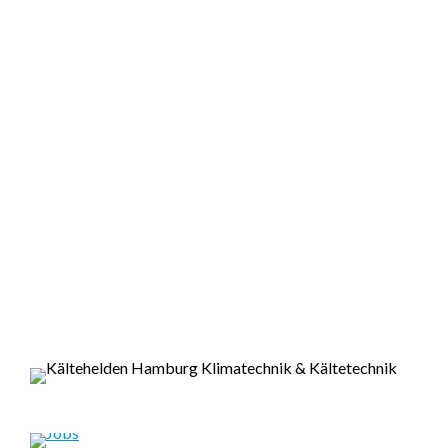
Ihr verlässlicher Partner in
Klima- und Kältetechnik:
Kompetent und mit Herz.
Das Fundament unserer Zusammenarbeit:
• Fachwissen
• Qualität
• Zuverlässigkeit
• Leidenschaft
• Kommunikation